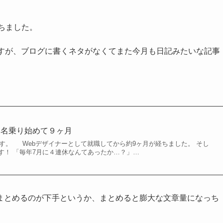
ちました。
ですが、ブログに書くネタがなくてまた今月も日記みたいな記事
て名乗り始めて９ヶ月
shiです。 Webデザイナーとして就職してから約9ヶ月が経ちました。 そし
す！ 「毎年7月に４連休なんてあったか…？」…
まとめるのが下手というか、まとめると膨大な文章量になっち
。