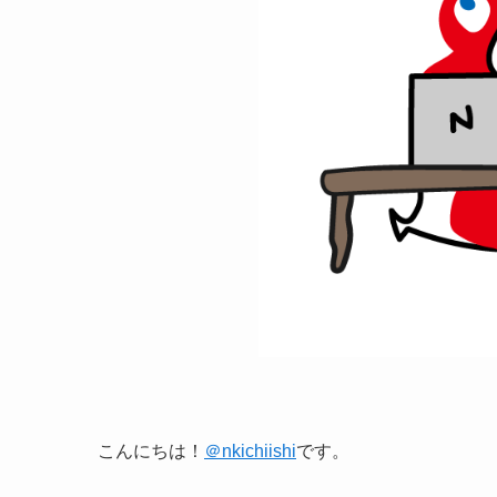
こんにちは！
＠nkichiishi
です。