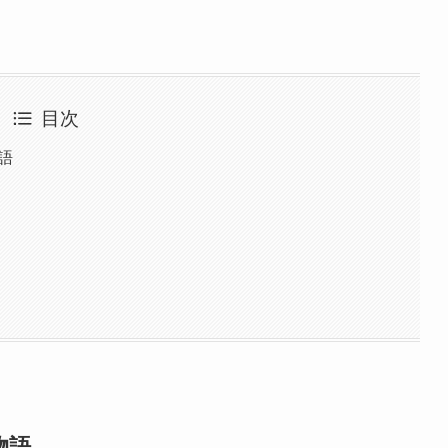
目次
語
物語