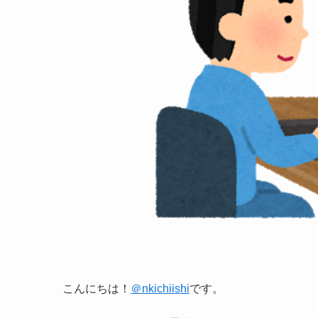
こんにちは！
＠nkichiishi
です。